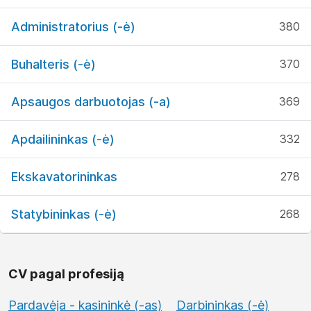
Administratorius (-ė)
380
Buhalteris (-ė)
370
Apsaugos darbuotojas (-a)
369
Apdailininkas (-ė)
332
Ekskavatorininkas
278
Statybininkas (-ė)
268
CV pagal profesiją
Pardavėja - kasininkė (-as)
Darbininkas (-ė)