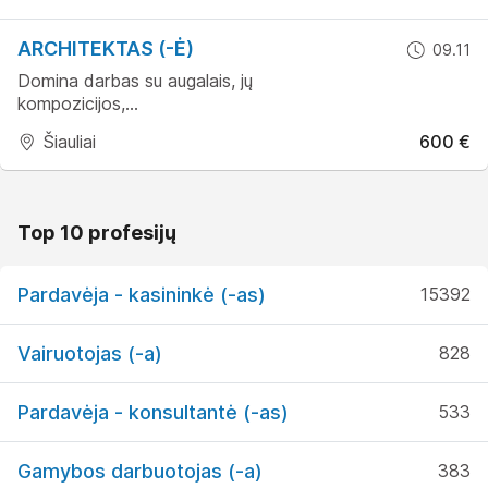
ARCHITEKTAS (-Ė)
09.11
Domina darbas su augalais, jų
kompozicijos,...
Šiauliai
600 €
Top 10 profesijų
Pardavėja - kasininkė (-as)
15392
Vairuotojas (-a)
828
Pardavėja - konsultantė (-as)
533
Gamybos darbuotojas (-a)
383