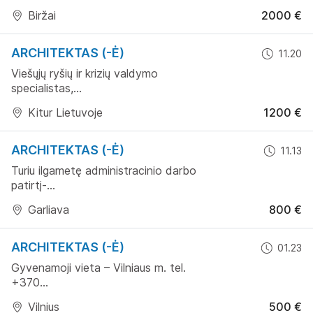
Biržai
2000 €
ARCHITEKTAS (-Ė)
11.20
Viešųjų ryšių ir krizių valdymo
specialistas,...
Kitur Lietuvoje
1200 €
ARCHITEKTAS (-Ė)
11.13
Turiu ilgametę administracinio darbo
patirtį-...
Garliava
800 €
ARCHITEKTAS (-Ė)
01.23
Gyvenamoji vieta – Vilniaus m. tel.
+370...
Vilnius
500 €