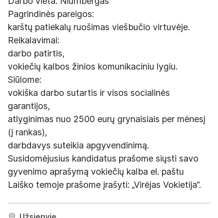
Darbo vieta: Niurnbergas
Pagrindinės pareigos:
karštų patiekalų ruošimas viešbučio virtuvėje.
Reikalavimai:
darbo patirtis,
vokiečių kalbos žinios komunikaciniu lygiu.
Siūlome:
vokiška darbo sutartis ir visos socialinės
garantijos,
atlyginimas nuo 2500 eurų grynaisiais per mėnesį
(į rankas),
darbdavys suteikia apgyvendinimą.
Susidomėjusius kandidatus prašome siųsti savo
gyvenimo aprašymą vokiečių kalba el. paštu
Laiško temoje prašome įrašyti: „Virėjas Vokietija“.
Užsienyje