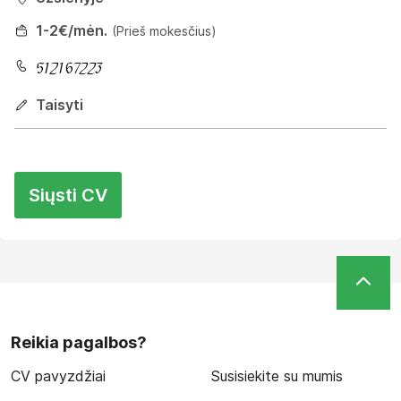
1
-2
€/mėn.
(Prieš mokesčius)
Taisyti
Siųsti CV
Reikia pagalbos?
CV pavyzdžiai
Susisiekite su mumis