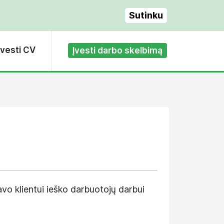
Sutinku
Įvesti CV
Įvesti darbo skelbimą
vo klientui ieško darbuotojų darbui