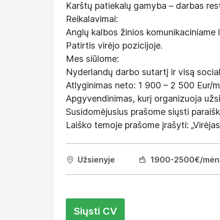
Karštų patiekalų gamyba – darbas res
Reikalavimai:
Anglų kalbos žinios komunikaciniame l
Patirtis virėjo pozicijoje.
Mes siūlome:
Nyderlandų darbo sutartį ir visą social
Atlyginimas neto: 1 900 – 2 500 Eur/mė
Apgyvendinimas, kurį organizuoja užs
Susidomėjusius prašome siųsti paraiška
Laiško temoje prašome įrašyti: „Virėja
Užsienyje
1900
-2500
€/mėn
Siųsti CV