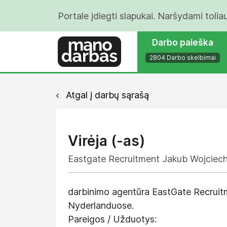
Portale įdiegti slapukai. Naršydami tolia
Darbo paieška
2804 Darbo skelbimai
Atgal į darbų sąrašą
Virėja (-as)
Eastgate Recruitment Jakub Wojciec
darbinimo agentūra EastGate Recruitme
Nyderlanduose.
Pareigos / Užduotys: