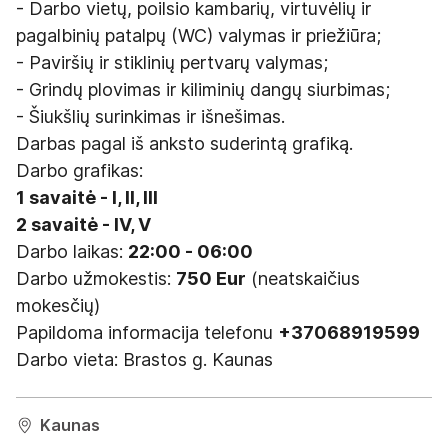
- Darbo vietų, poilsio kambarių, virtuvėlių ir
pagalbinių patalpų (WC) valymas ir priežiūra;
- Paviršių ir stiklinių pertvarų valymas;
- Grindų plovimas ir kiliminių dangų siurbimas;
- Šiukšlių surinkimas ir išnešimas.
Darbas pagal iš anksto suderintą grafiką.
Darbo grafikas:
1 savaitė - I, II, III
2 savaitė - IV, V
Darbo laikas:
22:00 - 06:00
Darbo užmokestis:
750 Eur
(neatskaičius
mokesčių)
Papildoma informacija telefonu
+37068919599
Darbo vieta: Brastos g. Kaunas
Kaunas