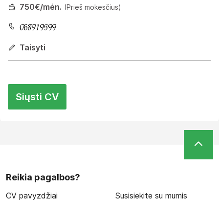
750
€/mėn.
(Prieš mokesčius)
Taisyti
Siųsti CV
Reikia pagalbos?
CV pavyzdžiai
Susisiekite su mumis