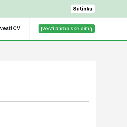
Sutinku
Įvesti CV
Įvesti darbo skelbimą