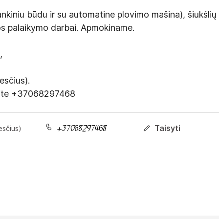
niu būdu ir su automatine plovimo mašina), šiukšlių s
ros palaikymo darbai. Apmokiname.
,
sčius).
nkite +37068297468
Taisyti
esčius)