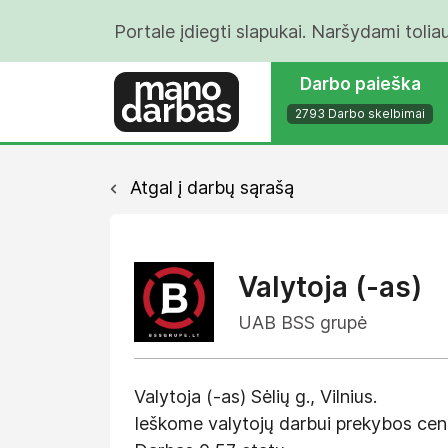
Portale įdiegti slapukai. Naršydami tolia
Darbo paieška
2793 Darbo skelbimai
Atgal į darbų sąrašą
Valytoja (-as)
UAB BSS grupė
Valytoja (-as) Sėlių g., Vilnius.
Ieškome valytojų darbui prekybos centr