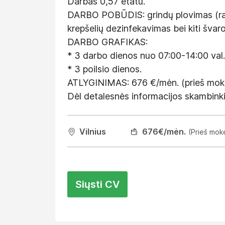
Darbas 0,57 etatu.
DARBO POBŪDIS: grindų plovimas (ranki
krepšelių dezinfekavimas bei kiti šva
DARBO GRAFIKAS:
* 3 darbo dienos nuo 07:00-14:00 val.
* 3 poilsio dienos.
ATLYGINIMAS: 676 €/mėn. (prieš moke
Dėl detalesnės informacijos skambi
Vilnius
676
€/mėn.
(Prieš mok
Siųsti CV