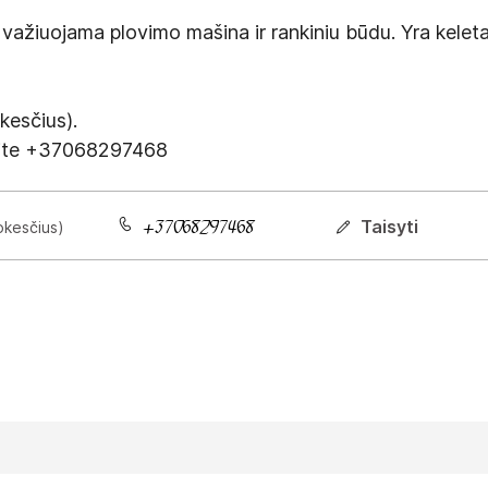
žiuojama plovimo mašina ir rankiniu būdu. Yra keletas
esčius).
nkite +37068297468
Taisyti
okesčius)