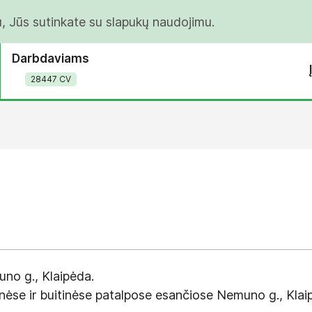
u, Jūs sutinkate su slapukų naudojimu.
Darbdaviams
28447 CV
no g., Klaipėda.
nėse ir buitinėse patalpose esančiose Nemuno g., Klai