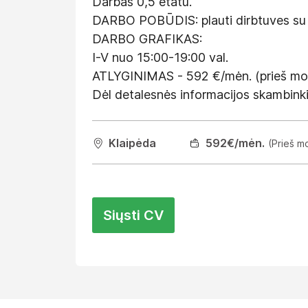
Darbas 0,5 etatu.
DARBO POBŪDIS: plauti dirbtuves su va
DARBO GRAFIKAS:
I-V nuo 15:00-19:00 val.
ATLYGINIMAS - 592 €/mėn. (prieš mok
Dėl detalesnės informacijos skambi
Klaipėda
592
€/mėn.
(Prieš m
Siųsti CV