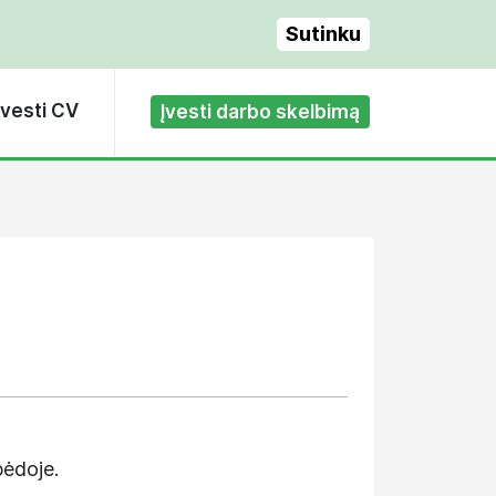
Sutinku
Įvesti CV
Įvesti darbo skelbimą
pėdoje.