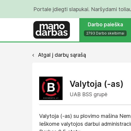
Portale įdiegti slapukai. Naršydami tolia
Darbo paieška
2793 Darbo skelbimai
Atgal į darbų sąrašą
Valytoja (-as)
UAB BSS grupė
Valytoja (-as) su plovimo mašina Nemu
Ieškome valytojos darbui administraci