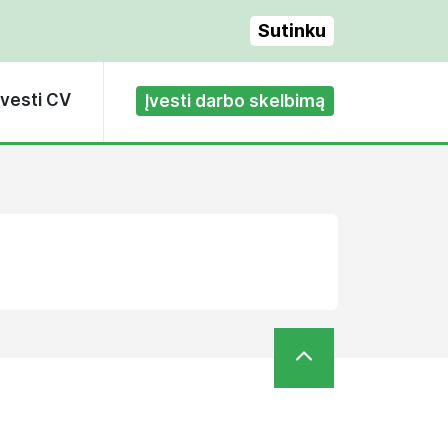
Sutinku
Įvesti CV
Įvesti darbo skelbimą