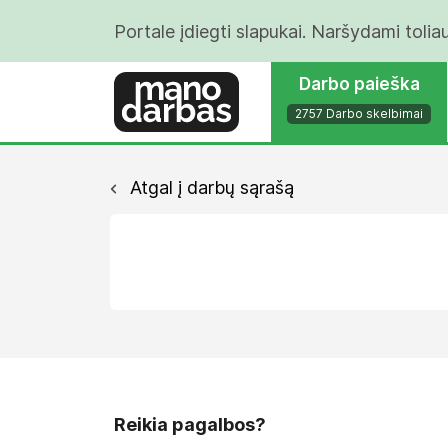
Portale įdiegti slapukai. Naršydami tolia
Darbo paieška
2757 Darbo skelbimai
Atgal į darbų sąrašą
Reikia pagalbos?