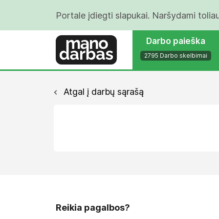
Portale įdiegti slapukai. Naršydami tolia
Darbo paieška
2795 Darbo skelbimai
Atgal į darbų sąrašą
Reikia pagalbos?