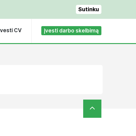
Sutinku
Įvesti CV
Įvesti darbo skelbimą