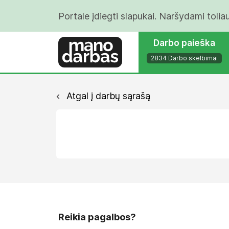
Portale įdiegti slapukai. Naršydami tolia
Darbo paieška
2834 Darbo skelbimai
Atgal į darbų sąrašą
Reikia pagalbos?