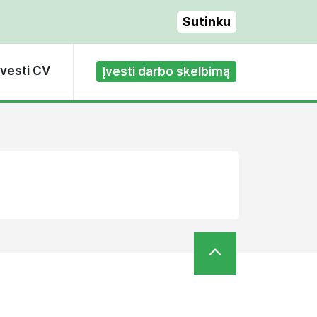
Sutinku
Įvesti CV
Įvesti darbo skelbimą