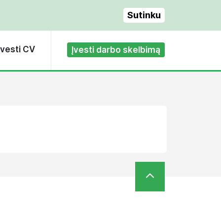
Sutinku
Įvesti CV
Įvesti darbo skelbimą