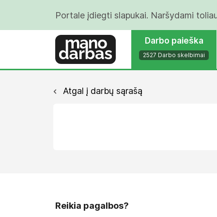
Portale įdiegti slapukai. Naršydami tolia
Darbo paieška
2527 Darbo skelbimai
Atgal į darbų sąrašą
Reikia pagalbos?