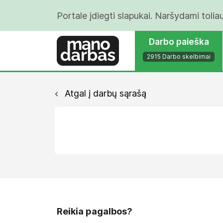
Portale įdiegti slapukai. Naršydami tolia
Darbo paieška
2915 Darbo skelbimai
Atgal į darbų sąrašą
Reikia pagalbos?