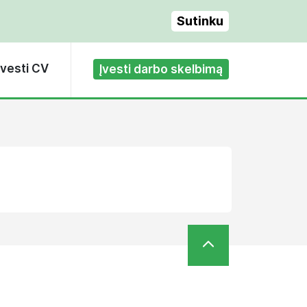
Sutinku
Įvesti CV
Įvesti darbo skelbimą