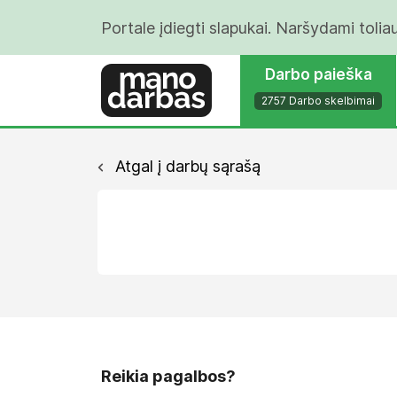
Portale įdiegti slapukai. Naršydami tolia
Darbo paieška
2757 Darbo skelbimai
Atgal į darbų sąrašą
Reikia pagalbos?