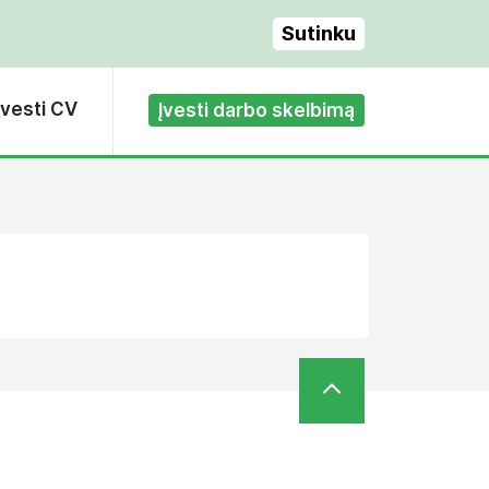
Sutinku
Įvesti CV
Įvesti darbo skelbimą