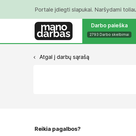
Portale įdiegti slapukai. Naršydami tolia
Darbo paieška
2793 Darbo skelbimai
Atgal į darbų sąrašą
Reikia pagalbos?