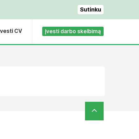
Sutinku
Įvesti CV
Įvesti darbo skelbimą