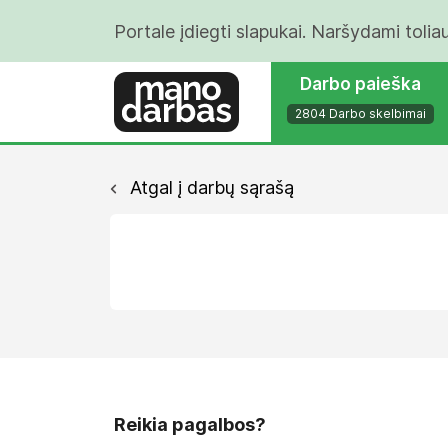
Portale įdiegti slapukai. Naršydami tolia
Darbo paieška
2804 Darbo skelbimai
Atgal į darbų sąrašą
Reikia pagalbos?