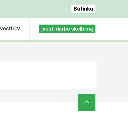
Sutinku
Įvesti CV
Įvesti darbo skelbimą