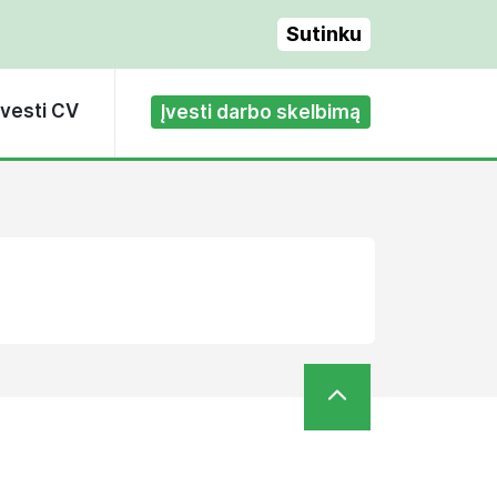
Sutinku
Įvesti CV
Įvesti darbo skelbimą