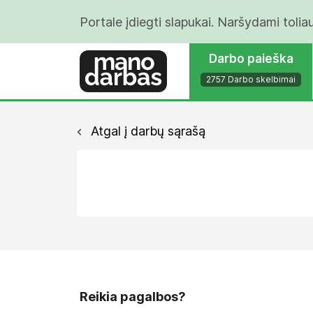
Portale įdiegti slapukai. Naršydami tolia
Darbo paieška
2757 Darbo skelbimai
Atgal į darbų sąrašą
Reikia pagalbos?