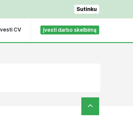
Sutinku
Įvesti CV
Įvesti darbo skelbimą