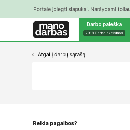
Portale įdiegti slapukai. Naršydami tolia
Darbo paieška
2918 Darbo skelbimai
Atgal į darbų sąrašą
Reikia pagalbos?