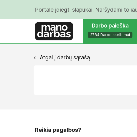
Portale įdiegti slapukai. Naršydami tolia
Darbo paieška
2784 Darbo skelbimai
Atgal į darbų sąrašą
Reikia pagalbos?