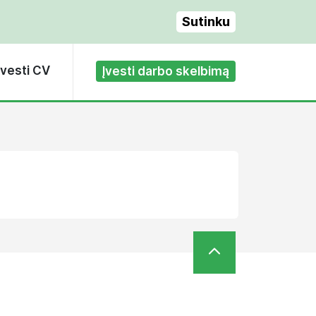
Sutinku
Įvesti CV
Įvesti darbo skelbimą