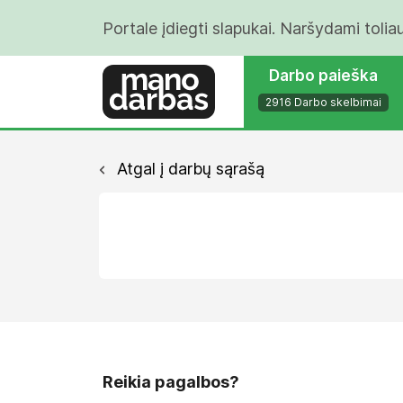
Portale įdiegti slapukai. Naršydami tolia
Darbo paieška
2916 Darbo skelbimai
Atgal į darbų sąrašą
Reikia pagalbos?