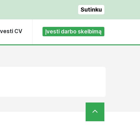
Sutinku
Įvesti CV
Įvesti darbo skelbimą