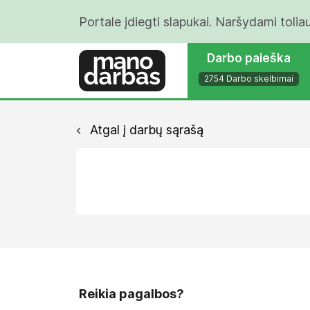
Portale įdiegti slapukai. Naršydami tolia
Darbo paieška
2754 Darbo skelbimai
Atgal į darbų sąrašą
Reikia pagalbos?