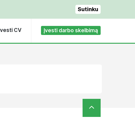
Sutinku
Įvesti CV
Įvesti darbo skelbimą