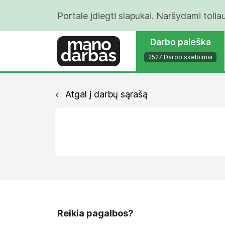
Portale įdiegti slapukai. Naršydami tolia
Darbo paieška
2527 Darbo skelbimai
Atgal į darbų sąrašą
Reikia pagalbos?