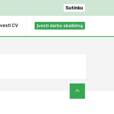
Sutinku
Įvesti CV
Įvesti darbo skelbimą