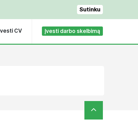
Sutinku
Įvesti CV
Įvesti darbo skelbimą