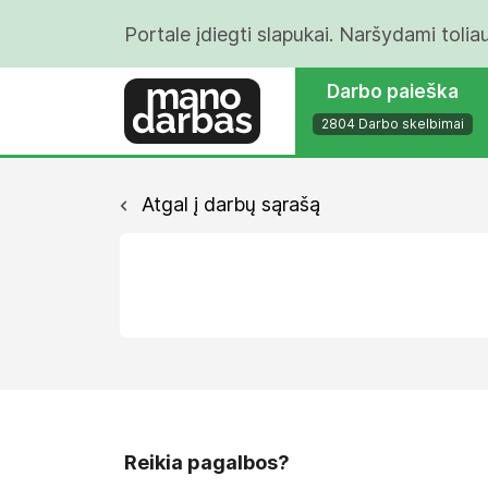
Portale įdiegti slapukai. Naršydami tolia
Darbo paieška
2804 Darbo skelbimai
Atgal į darbų sąrašą
Reikia pagalbos?