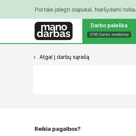
Portale įdiegti slapukai. Naršydami tolia
Darbo paieška
2795 Darbo skelbimai
Atgal į darbų sąrašą
Reikia pagalbos?