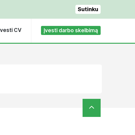
Sutinku
Įvesti CV
Įvesti darbo skelbimą