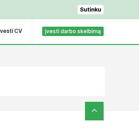
Sutinku
Įvesti CV
Įvesti darbo skelbimą