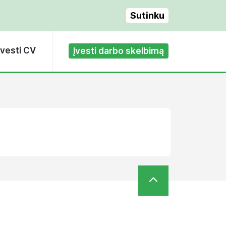
Sutinku
Įvesti CV
Įvesti darbo skelbimą