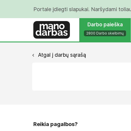
Portale įdiegti slapukai. Naršydami tolia
Darbo paieška
2800 Darbo skelbimų
Atgal į darbų sąrašą
Reikia pagalbos?