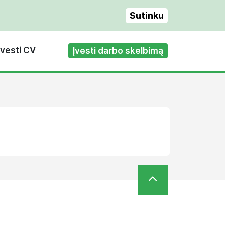
Sutinku
Įvesti CV
Įvesti darbo skelbimą