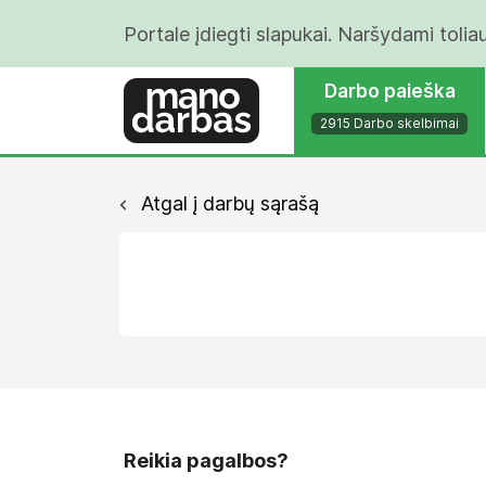
Portale įdiegti slapukai. Naršydami tolia
Darbo paieška
2915 Darbo skelbimai
Atgal į darbų sąrašą
Reikia pagalbos?