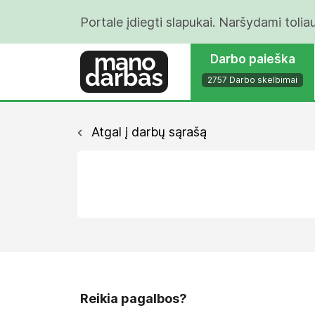
Portale įdiegti slapukai. Naršydami tolia
Darbo paieška
2757 Darbo skelbimai
Atgal į darbų sąrašą
Reikia pagalbos?