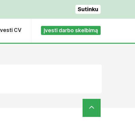
Sutinku
Įvesti CV
Įvesti darbo skelbimą