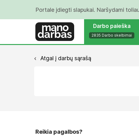
Portale įdiegti slapukai. Naršydami tolia
Darbo paieška
2835 Darbo skelbimai
Atgal į darbų sąrašą
Reikia pagalbos?