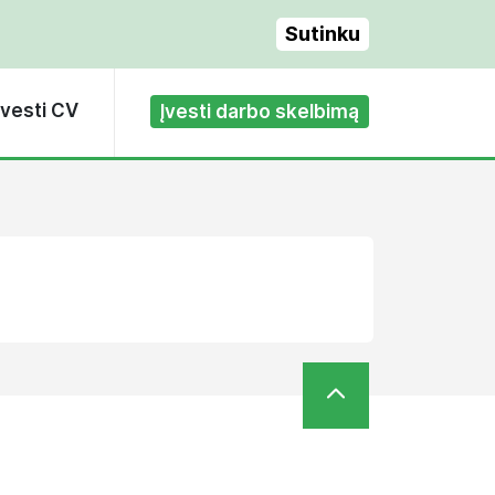
Sutinku
Įvesti CV
Įvesti darbo skelbimą