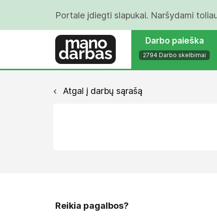
Portale įdiegti slapukai. Naršydami tolia
Darbo paieška
2794 Darbo skelbimai
Atgal į darbų sąrašą
Reikia pagalbos?