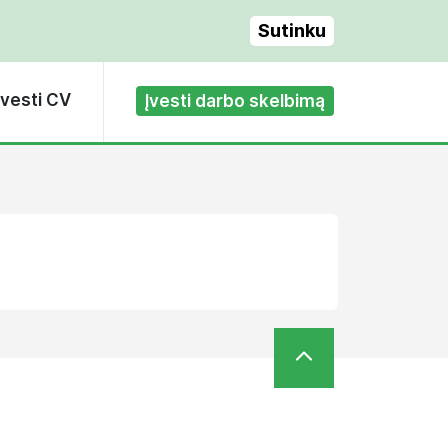
Sutinku
Įvesti CV
Įvesti darbo skelbimą