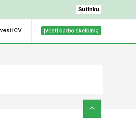
Sutinku
Įvesti CV
Įvesti darbo skelbimą