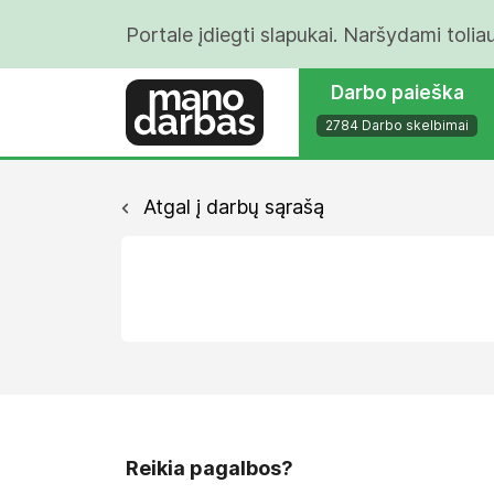
Portale įdiegti slapukai. Naršydami tolia
Darbo paieška
2784 Darbo skelbimai
Atgal į darbų sąrašą
Reikia pagalbos?