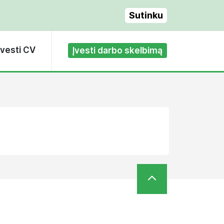
Sutinku
Įvesti CV
Įvesti darbo skelbimą