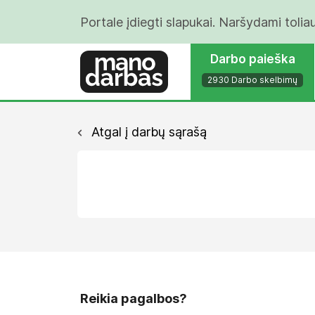
Portale įdiegti slapukai. Naršydami tolia
Darbo paieška
2930 Darbo skelbimų
Atgal į darbų sąrašą
Reikia pagalbos?