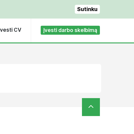
Sutinku
Įvesti CV
Įvesti darbo skelbimą