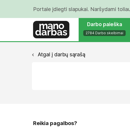
Portale įdiegti slapukai. Naršydami tolia
Darbo paieška
2784 Darbo skelbimai
Atgal į darbų sąrašą
Reikia pagalbos?