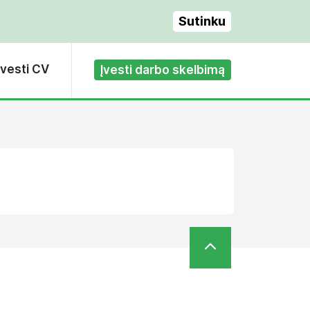
Sutinku
Įvesti CV
Įvesti darbo skelbimą