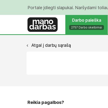
Portale įdiegti slapukai. Naršydami tolia
Darbo paieška
2757 Darbo skelbimai
Atgal į darbų sąrašą
Reikia pagalbos?