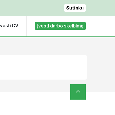
Sutinku
Įvesti CV
Įvesti darbo skelbimą