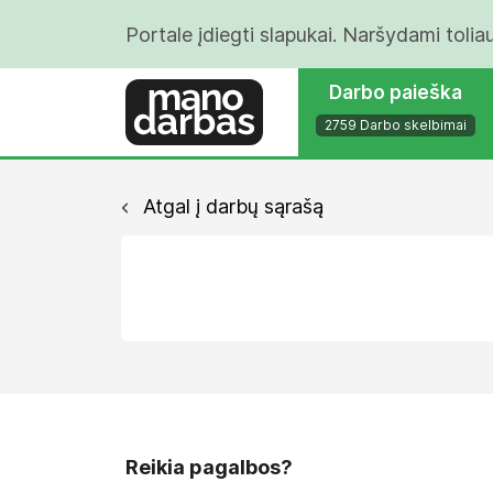
Portale įdiegti slapukai. Naršydami tolia
Darbo paieška
2759 Darbo skelbimai
Atgal į darbų sąrašą
Reikia pagalbos?