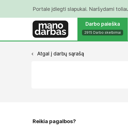
Portale įdiegti slapukai. Naršydami tolia
Darbo paieška
2915 Darbo skelbimai
Atgal į darbų sąrašą
Reikia pagalbos?