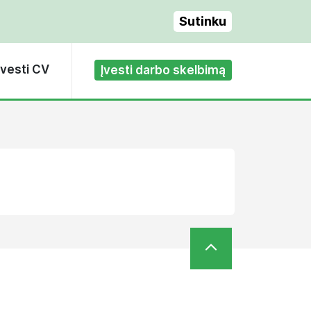
Sutinku
Įvesti CV
Įvesti darbo skelbimą