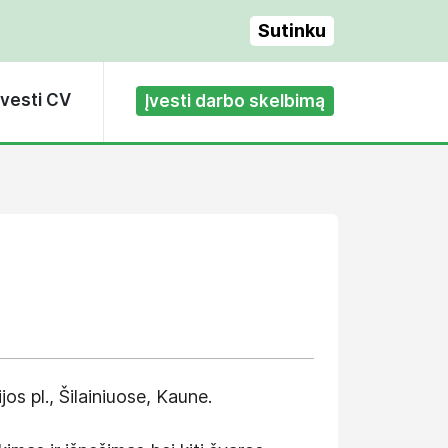
Sutinku
Įvesti CV
Įvesti darbo skelbimą
s pl., Šilainiuose, Kaune.