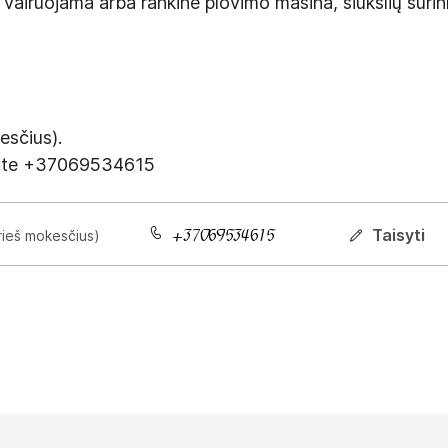
ruojama arba rankine plovimo mašina, šiukšlių surinki
sčius).
nkite +37069534615
Taisyti
rieš mokesčius)