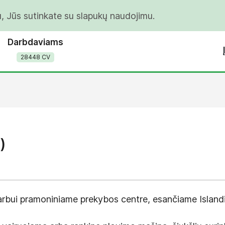
u, Jūs sutinkate su slapukų naudojimu.
Darbdaviams
28448 CV
)
bui pramoniniame prekybos centre, esančiame Islandijo