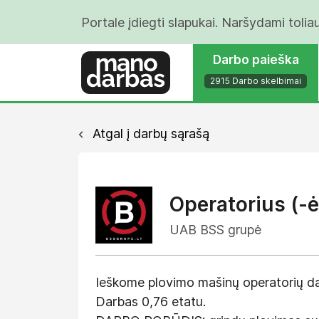
Portale įdiegti slapukai. Naršydami tolia
Darbo paieška
2915 Darbo skelbimai
Atgal į darbų sąrašą
Operatorius (-ė
UAB BSS grupė
Ieškome plovimo mašinų operatorių dar
Darbas 0,76 etatu.