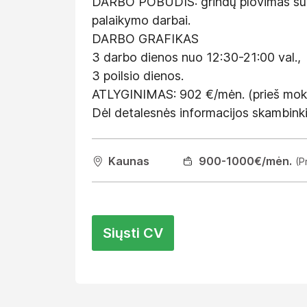
DARBO POBŪDIS: grindų plovimas su vai
palaikymo darbai.
DARBO GRAFIKAS
3 darbo dienos nuo 12:30-21:00 val.,
3 poilsio dienos.
ATLYGINIMAS: 902 €/mėn. (prieš moke
Dėl detalesnės informacijos skambi
Kaunas
900
-1000
€/mėn.
(P
Siųsti CV