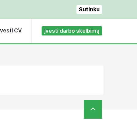
Sutinku
Įvesti CV
Įvesti darbo skelbimą