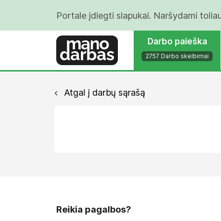
Portale įdiegti slapukai. Naršydami tolia
Darbo paieška
2757 Darbo skelbimai
Atgal į darbų sąrašą
Reikia pagalbos?