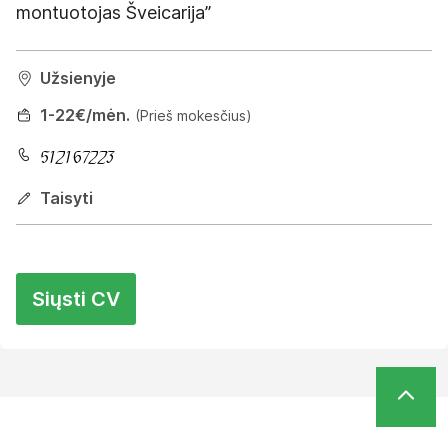
montuotojas Šveicarija”
Užsienyje
1
-22
€/mėn.
(Prieš mokesčius)
Taisyti
Siųsti CV