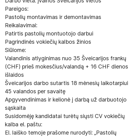
Darbo vieta: įvairios Šveicarijos vietos
Pareigos:
Pastolių montavimas ir demontavimas
Reikalavimai:
Patirtis pastolių montuotojo darbui
Pagrindinės vokiečių kalbos žinios
Siūlome:
Valandinis atlyginimas nuo 35 Šveicarijos frankų
(CHF) prieš mokesčius/valandą + 16 CHF dienos
išlaidos
Šveicarijos darbo sutartis 18 mėnesių laikotarpiui
45 valandos per savaitę
Apgyvendinimas ir kelionė į darbą už darbuotojo
sąskaita
Susidomėję kandidatai turėtų siųsti CV vokiečių
kalba el. paštu:
El. laiško temoje prašome nurodyti: „Pastolių