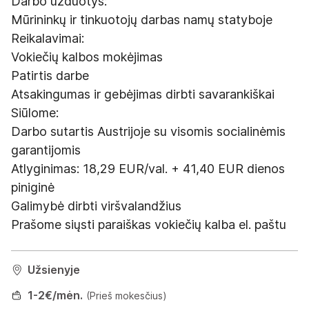
Darbo užduotys:
Mūrininkų ir tinkuotojų darbas namų statyboje
Reikalavimai:
Vokiečių kalbos mokėjimas
Patirtis darbe
Atsakingumas ir gebėjimas dirbti savarankiškai
Siūlome:
Darbo sutartis Austrijoje su visomis socialinėmis
garantijomis
Atlyginimas: 18,29 EUR/val. + 41,40 EUR dienos
piniginė
Galimybė dirbti viršvalandžius
Prašome siųsti paraiškas vokiečių kalba el. paštu
Užsienyje
1
-2
€/mėn.
(Prieš mokesčius)