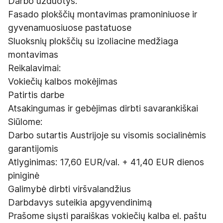
Darbo užduotys:
Fasado plokščių montavimas pramoniniuose ir
gyvenamuosiuose pastatuose
Sluoksnių plokščių su izoliacine medžiaga
montavimas
Reikalavimai:
Vokiečių kalbos mokėjimas
Patirtis darbe
Atsakingumas ir gebėjimas dirbti savarankiškai
Siūlome:
Darbo sutartis Austrijoje su visomis socialinėmis
garantijomis
Atlyginimas: 17,60 EUR/val. + 41,40 EUR dienos
piniginė
Galimybė dirbti viršvalandžius
Darbdavys suteikia apgyvendinimą
Prašome siųsti paraiškas vokiečių kalba el. paštu