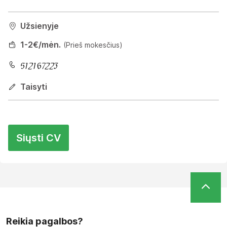
Užsienyje
1
-2
€/mėn.
(Prieš mokesčius)
Taisyti
Siųsti CV
Reikia pagalbos?