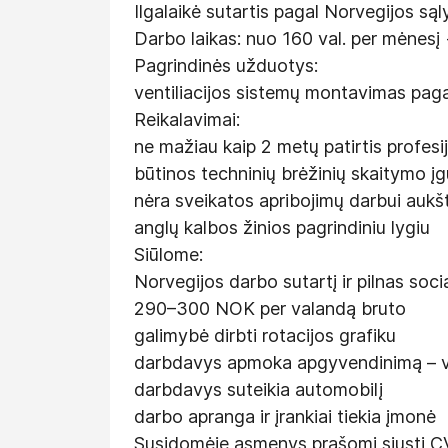
Ilgalaikė sutartis pagal Norvegijos są
Darbo laikas: nuo 160 val. per mėnesį 
Pagrindinės užduotys:
ventiliacijos sistemų montavimas paga
Reikalavimai:
ne mažiau kaip 2 metų patirtis profesi
būtinos techninių brėžinių skaitymo įg
nėra sveikatos apribojimų darbui aukš
anglų kalbos žinios pagrindiniu lygiu
Siūlome:
Norvegijos darbo sutartį ir pilnas soci
290–300 NOK per valandą bruto
galimybė dirbti rotacijos grafiku
darbdavys apmoka apgyvendinimą – vi
darbdavys suteikia automobilį
darbo apranga ir įrankiai tiekia įmonė
Susidomėję asmenys prašomi siųsti CV 