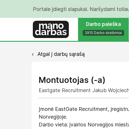
Portale įdiegti slapukai. Naršydami tolia
Darbo paieška
2915 Darbo skelbimai
Atgal į darbų sąrašą
Montuotojas (-a)
Eastgate Recruitment Jakub Wojciec
Įmonė EastGate Recruitment, įregistru
Norvegijoje.
Darbo vieta: įvairios Norvegijos miest