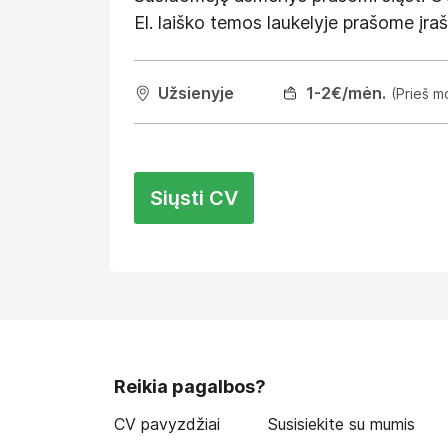
El. laiško temos laukelyje prašome įra
Užsienyje
1
-2
€/mėn.
(Prieš m
Siųsti CV
Reikia pagalbos?
CV pavyzdžiai
Susisiekite su mumis