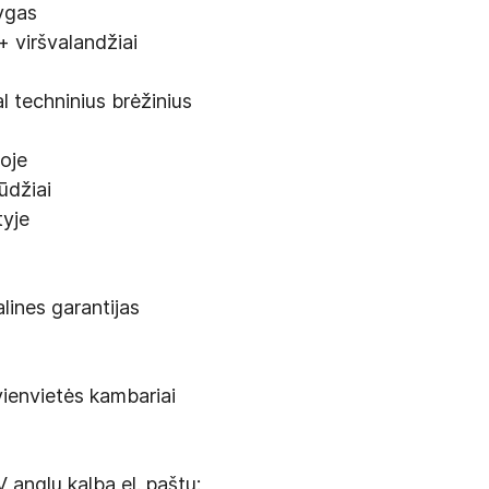
lygas
+ viršvalandžiai
l techninius brėžinius
joje
ūdžiai
tyje
alines garantijas
envietės kambariai
anglų kalba el. paštu: