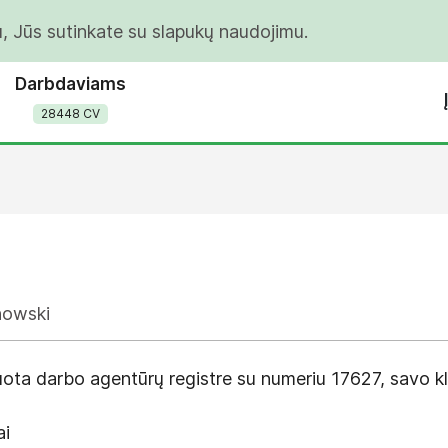
u, Jūs sutinkate su slapukų naudojimu.
Darbdaviams
28448 CV
howski
ota darbo agentūrų registre su numeriu 17627, savo kl
ai