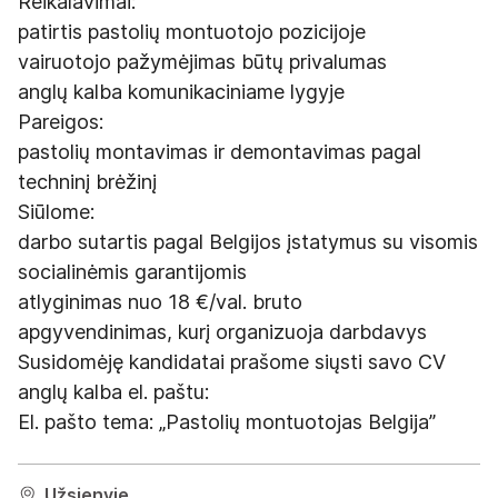
Reikalavimai:
patirtis pastolių montuotojo pozicijoje
vairuotojo pažymėjimas būtų privalumas
anglų kalba komunikaciniame lygyje
Pareigos:
pastolių montavimas ir demontavimas pagal
techninį brėžinį
Siūlome:
darbo sutartis pagal Belgijos įstatymus su visomis
socialinėmis garantijomis
atlyginimas nuo 18 €/val. bruto
apgyvendinimas, kurį organizuoja darbdavys
Susidomėję kandidatai prašome siųsti savo CV
anglų kalba el. paštu:
El. pašto tema: „Pastolių montuotojas Belgija”
Užsienyje