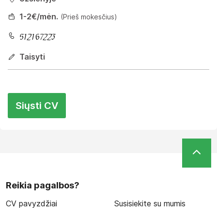
1
-2
€/mėn.
(Prieš mokesčius)
Taisyti
Siųsti CV
Reikia pagalbos?
CV pavyzdžiai
Susisiekite su mumis