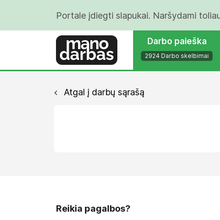
Portale įdiegti slapukai. Naršydami tolia
Darbo paieška
2924 Darbo skelbimai
Atgal į darbų sąrašą
Reikia pagalbos?