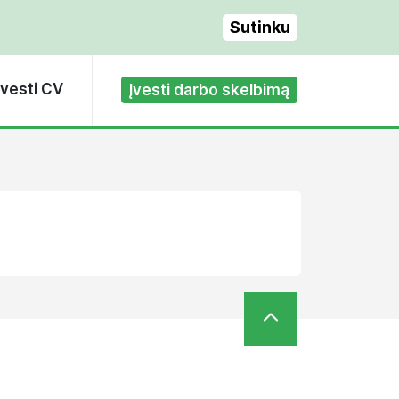
Sutinku
Įvesti CV
Įvesti darbo skelbimą