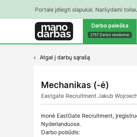
Portale įdiegti slapukai. Naršydami tolia
Darbo paieška
2757 Darbo skelbimai
Atgal į darbų sąrašą
Mechanikas (-ė)
Eastgate Recruitment Jakub Wojciec
monė EastGate Recruitment, įregistruo
Nyderlanduose.
Darbo pobūdis: