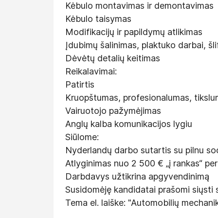
Kėbulo montavimas ir demontavimas
Kėbulo taisymas
Modifikacijų ir papildymų atlikimas
Įdubimų šalinimas, plaktuko darbai, šli
Dėvėtų detalių keitimas
Reikalavimai:
Patirtis
Kruopštumas, profesionalumas, tikslum
Vairuotojo pažymėjimas
Anglų kalba komunikacijos lygiu
Siūlome:
Nyderlandų darbo sutartis su pilnu so
Atlyginimas nuo 2 500 € „į rankas“ pe
Darbdavys užtikrina apgyvendinimą
Susidomėję kandidatai prašomi siųsti 
Tema el. laiške: "Automobilių mechani