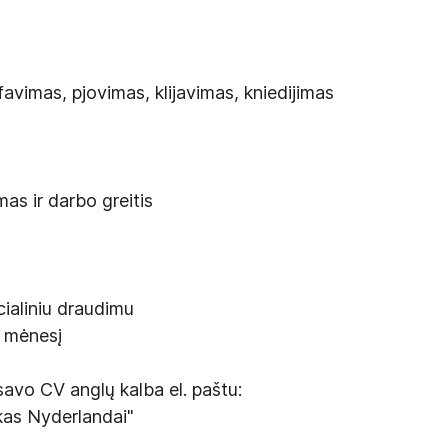
favimas, pjovimas, klijavimas, kniedijimas
as ir darbo greitis
cialiniu draudimu
r mėnesį
savo CV anglų kalba el. paštu:
kas Nyderlandai"