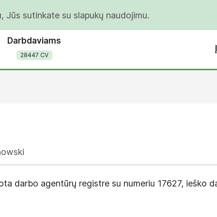
u, Jūs sutinkate su slapukų naudojimu.
Darbdaviams
28447 CV
howski
ta darbo agentūrų registre su numeriu 17627, ieško da