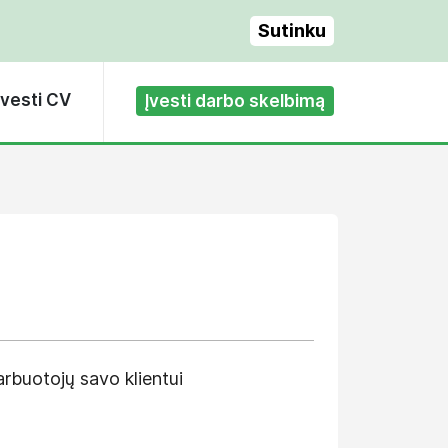
Sutinku
Įvesti CV
Įvesti darbo skelbimą
rbuotojų savo klientui