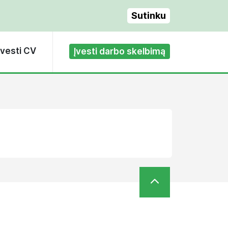
Sutinku
Įvesti CV
Įvesti darbo skelbimą