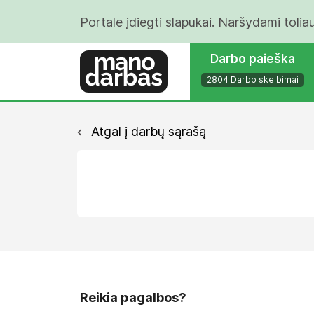
Portale įdiegti slapukai. Naršydami tolia
Darbo paieška
2804 Darbo skelbimai
Atgal į darbų sąrašą
Reikia pagalbos?