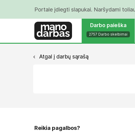
Portale įdiegti slapukai. Naršydami tolia
Darbo paieška
2757 Darbo skelbimai
Atgal į darbų sąrašą
Reikia pagalbos?