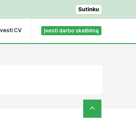
Sutinku
Įvesti CV
Įvesti darbo skelbimą