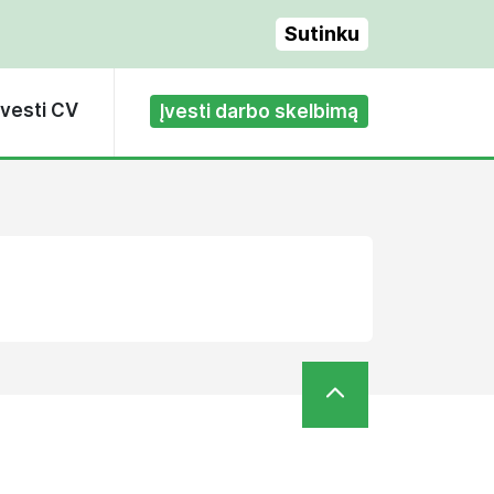
Sutinku
Įvesti CV
Įvesti darbo skelbimą