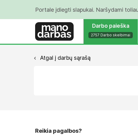
Portale įdiegti slapukai. Naršydami tolia
Darbo paieška
2757 Darbo skelbimai
Atgal į darbų sąrašą
Reikia pagalbos?