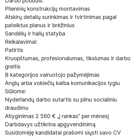
Darbo pobūdis:
Plieninių konstrukcijų montavimas
Atskirų detalių surinkimas ir tvirtinimas pagal
pateiktus planus ir brėžinius
Sandėlių ir halių statyba
Reikalavimai:
Patirtis
Kruopštumas, profesionalumas, tikslumas ir darbo
greitis
B kategorijos vairuotojo pažymėjimas
Anglų arba vokiečių kalba komunikacijos lygiu
Siūlome:
Nyderlandų darbo sutartis su pilnu socialiniu
draudimu
Atlyginimas 2 560 € „į rankas“ per mėnesį
Darbdavys užtikrina apgyvendinimą
Susidomėję kandidatai prašomi siųsti savo CV