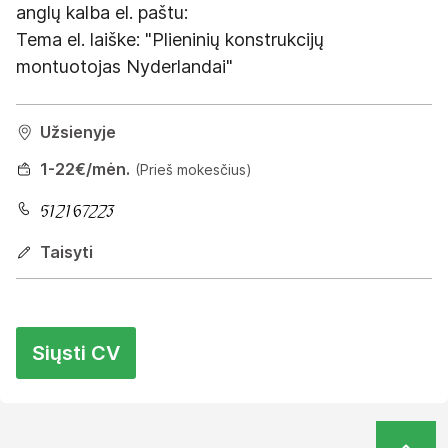
anglų kalba el. paštu:
Tema el. laiške: "Plieninių konstrukcijų
montuotojas Nyderlandai"
Užsienyje
1
-22
€/mėn.
(Prieš mokesčius)
Taisyti
Siųsti CV