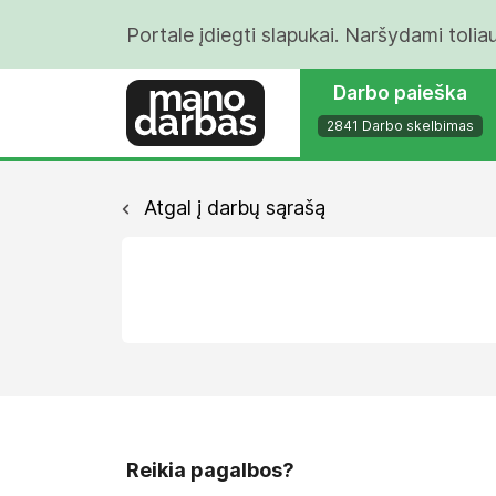
Portale įdiegti slapukai. Naršydami tolia
Darbo paieška
2841 Darbo skelbimas
Atgal į darbų sąrašą
Reikia pagalbos?