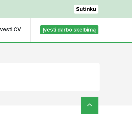
Sutinku
Įvesti CV
Įvesti darbo skelbimą