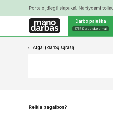
Portale įdiegti slapukai. Naršydami tolia
Darbo paieška
2757 Darbo skelbimai
Atgal į darbų sąrašą
Reikia pagalbos?