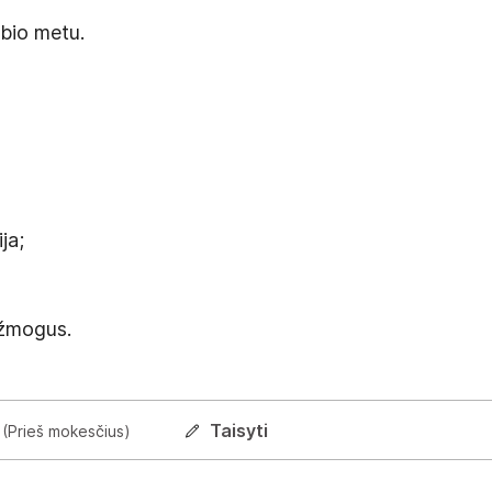
lbio metu.
ja;
 žmogus.
Taisyti
(Prieš mokesčius)