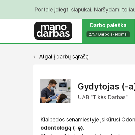
Portale įdiegti slapukai. Naršydami tolia
Darbo paieška
2757 Darbo skelbimai
Atgal į darbų sąrašą
Gydytojas (-a
UAB "Tikės Darbas"
Klaipėdos senamiestyje įsikūrusi Odont
odontologą (-ę).