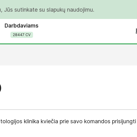
u, Jūs sutinkate su slapukų naudojimu.
Darbdaviams
28447 CV
)
ologijos klinika kviečia prie savo komandos prisijungti