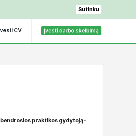
Sutinku
Įvesti CV
Įvesti darbo skelbimą
bendrosios praktikos gydytoją-