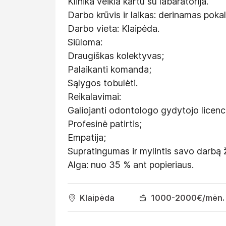
Klinika veikia kartu su labaratorija.
Darbo krūvis ir laikas: derinamas poka
Darbo vieta: Klaipėda.
Siūloma:
Draugiškas kolektyvas;
Palaikanti komanda;
Sąlygos tobulėti.
Reikalavimai:
Galiojanti odontologo gydytojo licenci
Profesinė patirtis;
Empatija;
Supratingumas ir mylintis savo darbą
Alga: nuo 35 % ant popieriaus.
Klaipėda
1000
-2000
€/mėn.